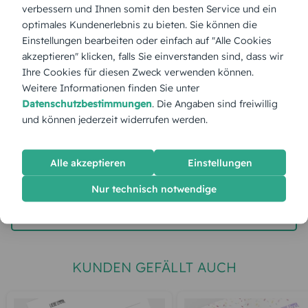
verbessern und Ihnen somit den besten Service und ein
optimales Kundenerlebnis zu bieten. Sie können die
Stückpreis:
1,55 €
Einstellungen bearbeiten oder einfach auf "Alle Cookies
akzeptieren" klicken, falls Sie einverstanden sind, dass wir
Ihre Cookies für diesen Zweck verwenden können.
Gesamtpreis:
38,75 €
Inkl. MwSt.
zzgl. Versand
Weitere Informationen finden Sie unter
Datenschutzbestimmungen
. Die Angaben sind freiwillig
und können jederzeit widerrufen werden.
Spätester Versandtermin
Montag,
10.8.2026
Alle akzeptieren
Einstellungen
jetzt gestalten
Nur technisch notwendige
gratis Muster gestalten
KUNDEN GEFÄLLT AUCH