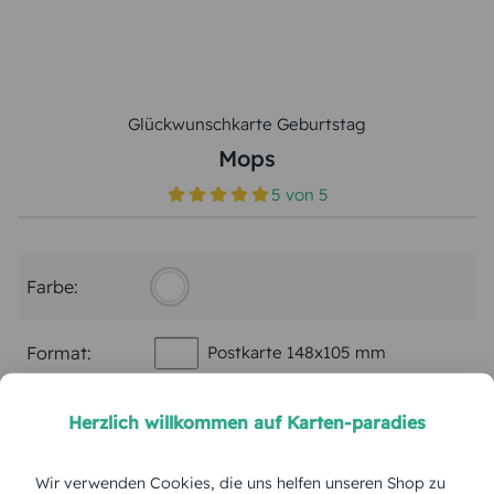
Glückwunschkarte Geburtstag
Mops
5
von
5
Farbe:
Format:
Postkarte 148x105 mm
Papierart:
Bilderdruck
Herzlich willkommen auf Karten-paradies
Wir verwenden Cookies, die uns helfen unseren Shop zu
Menge: