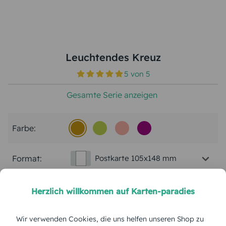
Leuchtendes Kreuz
5
von
5
Gesamte Serie anzeigen
Farbe:
Format:
Postkarte 105x148 mm
Papierart:
Bilderdruck
Herzlich willkommen auf Karten-paradies
Menge:
Wir verwenden Cookies, die uns helfen unseren Shop zu