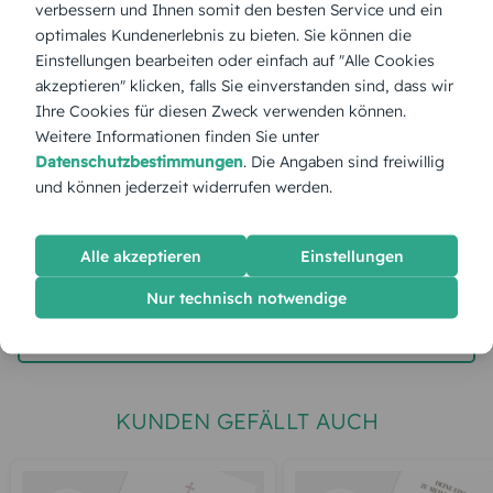
verbessern und Ihnen somit den besten Service und ein
optimales Kundenerlebnis zu bieten. Sie können die
Stückpreis:
1,55 €
Einstellungen bearbeiten oder einfach auf "Alle Cookies
akzeptieren" klicken, falls Sie einverstanden sind, dass wir
Ihre Cookies für diesen Zweck verwenden können.
Gesamtpreis:
38,75 €
Inkl. MwSt.
zzgl. Versand
Weitere Informationen finden Sie unter
Datenschutzbestimmungen
. Die Angaben sind freiwillig
und können jederzeit widerrufen werden.
Spätester Versandtermin
Dienstag,
11.8.2026
Alle akzeptieren
Einstellungen
jetzt gestalten
Nur technisch notwendige
gratis Muster gestalten
KUNDEN GEFÄLLT AUCH