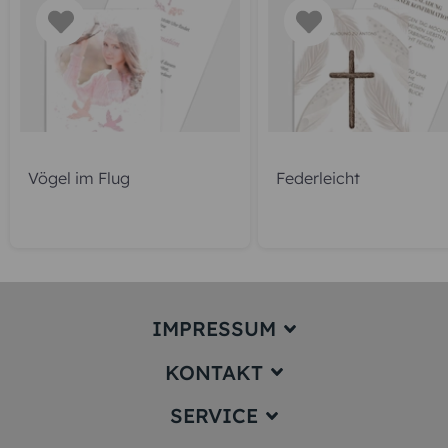
Vögel im Flug
Federleicht
IMPRESSUM
KONTAKT
Impressum
SERVICE
service@karten-paradies.de
(Antwort Werktags in der Regel