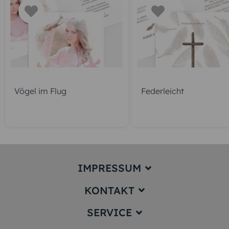
Vögel im Flug
Federleicht
IMPRESSUM
KONTAKT
Impressum
SERVICE
service@karten-paradies.de
(Antwort Werktags in der Regel