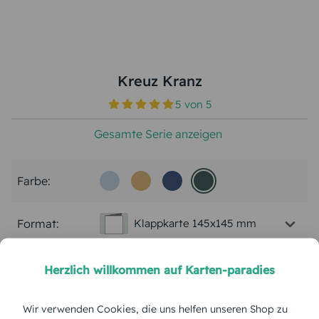
Kreuz Kranz
5
von
5
Gesamte Serie anzeigen
Farbe:
Format:
Klappkarte 145x145 mm
Papierart:
Bilderdruck
Herzlich willkommen auf Karten-paradies
Menge:
Wir verwenden Cookies, die uns helfen unseren Shop zu