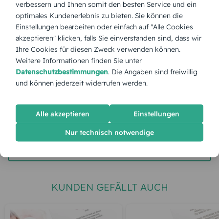
verbessern und Ihnen somit den besten Service und ein
optimales Kundenerlebnis zu bieten. Sie können die
Stückpreis:
2,60 €
Einstellungen bearbeiten oder einfach auf "Alle Cookies
akzeptieren" klicken, falls Sie einverstanden sind, dass wir
Ihre Cookies für diesen Zweck verwenden können.
Gesamtpreis:
65,00 €
Inkl. MwSt.
zzgl. Versand
Weitere Informationen finden Sie unter
Datenschutzbestimmungen
. Die Angaben sind freiwillig
und können jederzeit widerrufen werden.
Spätester Versandtermin
Dienstag,
11.8.2026
Alle akzeptieren
Einstellungen
jetzt gestalten
Nur technisch notwendige
gratis Muster gestalten
KUNDEN GEFÄLLT AUCH