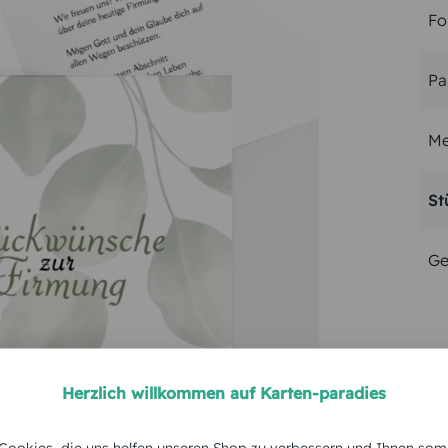
Fo
Pa
Me
St
Ge
Herzlich willkommen auf Karten-paradies
ookies, die uns helfen unseren Shop zu verbessern und Ihnen som