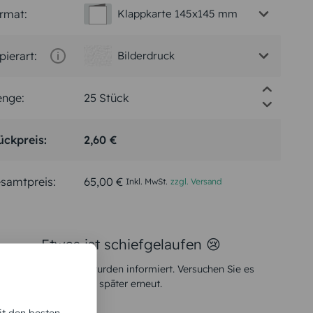
rmat:
Klappkarte 145x145 mm
pierart:
Bilderdruck
nge:
ückpreis:
2,60 €
samtpreis:
65,00 €
Inkl. MwSt.
zzgl. Versand
Etwas ist schiefgelaufen 😢
Unsere Techniker wurden informiert. Versuchen Sie es
später erneut.
it den besten