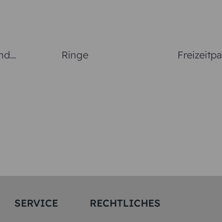
nd
Ringe
Freizeitpa
rte
SERVICE
RECHTLICHES