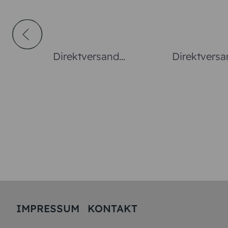
Direktversand
Direktversa
Fotopostkarte Levels
Fotopostka
Classic
IMPRESSUM
KONTAKT