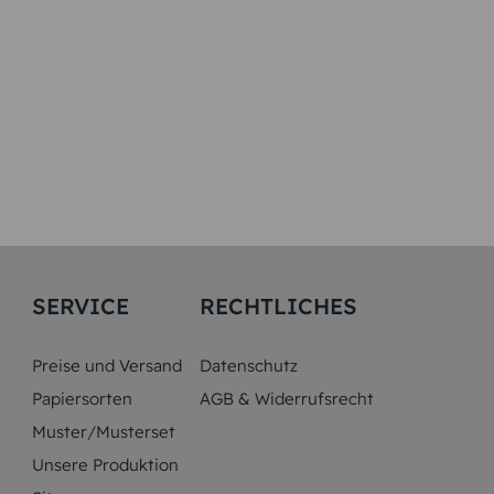
SERVICE
RECHTLICHES
Preise und Versand
Datenschutz
Papiersorten
AGB & Widerrufsrecht
Muster/Musterset
Unsere Produktion