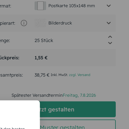
rmat:
Postkarte 105x148 mm
pierart:
Bilderdruck
nge:
ückpreis:
1,55 €
samtpreis:
38,75 €
Inkl. MwSt.
zzgl. Versand
Spätester Versandtermin
Freitag,
7.8.2026
jetzt gestalten
gratis Muster gestalten
it den besten