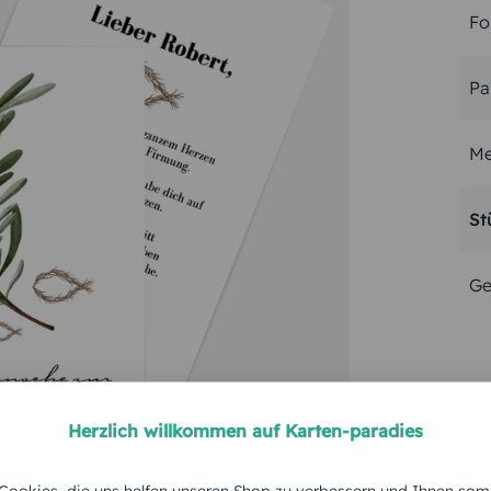
Fo
Pa
Me
St
Ge
Herzlich willkommen auf Karten-paradies
ookies, die uns helfen unseren Shop zu verbessern und Ihnen som