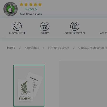
5
von
5
4368
Bewertungen
HOCHZEIT
BABY
GEBURTSTAG
WEI
Home
Kirchliches
Firmungskarten
Glückwunschkarten F