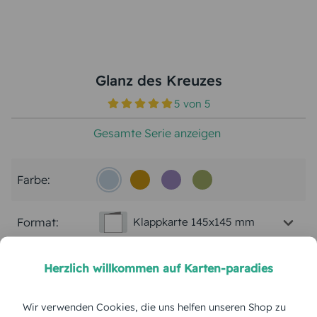
Glanz des Kreuzes
5
von
5
Gesamte Serie anzeigen
Farbe:
Format:
Klappkarte 145x145 mm
Papierart:
Bilderdruck
Herzlich willkommen auf Karten-paradies
Menge:
Wir verwenden Cookies, die uns helfen unseren Shop zu