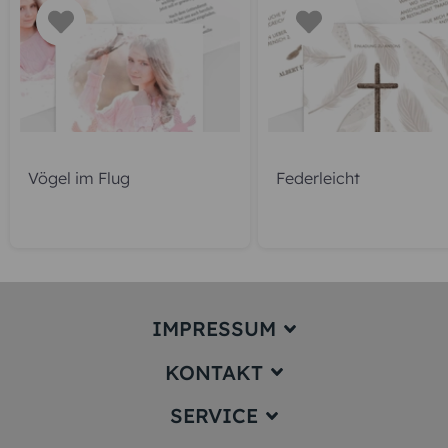
Vögel im Flug
Federleicht
IMPRESSUM
KONTAKT
Impressum
SERVICE
service@karten-paradies.de
(Antwort Werktags in der Regel