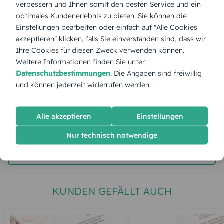
verbessern und Ihnen somit den besten Service und ein
optimales Kundenerlebnis zu bieten. Sie können die
Stückpreis:
2,60 €
Einstellungen bearbeiten oder einfach auf "Alle Cookies
akzeptieren" klicken, falls Sie einverstanden sind, dass wir
Ihre Cookies für diesen Zweck verwenden können.
Gesamtpreis:
65,00 €
Inkl. MwSt.
zzgl. Versand
Weitere Informationen finden Sie unter
Datenschutzbestimmungen
. Die Angaben sind freiwillig
und können jederzeit widerrufen werden.
Spätester Versandtermin
Dienstag,
11.8.2026
Alle akzeptieren
Einstellungen
jetzt gestalten
Nur technisch notwendige
gratis Muster gestalten
KUNDEN GEFÄLLT AUCH