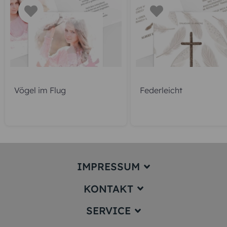
Vögel im Flug
Federleicht
IMPRESSUM
KONTAKT
Impressum
SERVICE
service@karten-paradies.de
(Antwort Werktags in der Regel