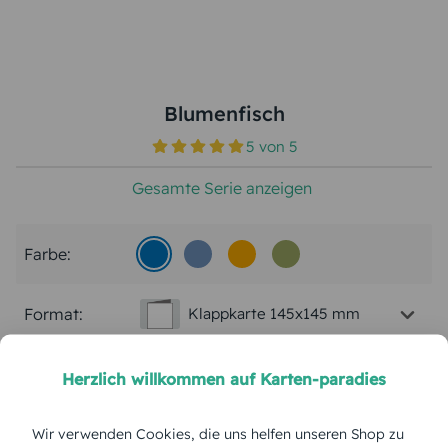
Blumenfisch
5
von
5
Gesamte Serie anzeigen
Farbe:
Format:
Klappkarte 145x145 mm
Papierart:
Bilderdruck
Herzlich willkommen auf Karten-paradies
Menge:
Wir verwenden Cookies, die uns helfen unseren Shop zu