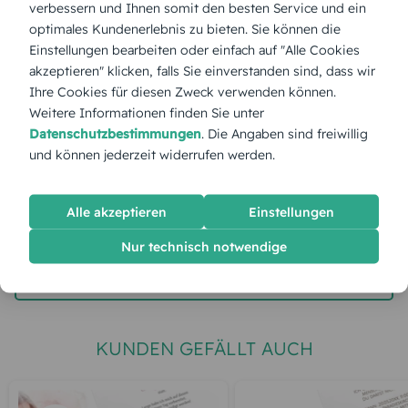
verbessern und Ihnen somit den besten Service und ein
optimales Kundenerlebnis zu bieten. Sie können die
Stückpreis:
2,60 €
Einstellungen bearbeiten oder einfach auf "Alle Cookies
akzeptieren" klicken, falls Sie einverstanden sind, dass wir
Ihre Cookies für diesen Zweck verwenden können.
Gesamtpreis:
65,00 €
Inkl. MwSt.
zzgl. Versand
Weitere Informationen finden Sie unter
Datenschutzbestimmungen
. Die Angaben sind freiwillig
und können jederzeit widerrufen werden.
Spätester Versandtermin
Dienstag,
11.8.2026
Alle akzeptieren
Einstellungen
jetzt gestalten
Nur technisch notwendige
gratis Muster gestalten
KUNDEN GEFÄLLT AUCH