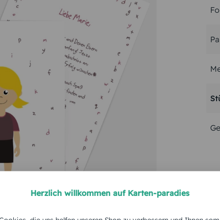
Fo
Pa
Me
St
Ge
Herzlich willkommen auf Karten-paradies
ookies, die uns helfen unseren Shop zu verbessern und Ihnen som