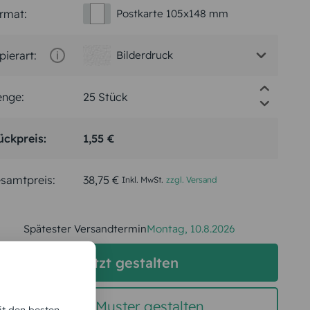
rmat:
Postkarte 105x148 mm
pierart:
Bilderdruck
nge:
ückpreis:
1,55 €
samtpreis:
38,75 €
Inkl. MwSt.
zzgl. Versand
Spätester Versandtermin
Montag,
10.8.2026
jetzt gestalten
gratis Muster gestalten
it den besten