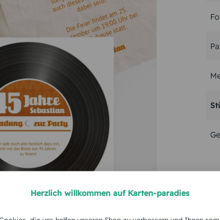
Fo
Pa
Me
St
Ge
Herzlich willkommen auf Karten-paradies
ookies, die uns helfen unseren Shop zu verbessern und Ihnen som