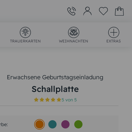
TRAUERKARTEN
WEIHNACHTEN
EXTRAS
Erwachsene Geburtstagseinladung
Schallplatte
)
5
von
5
rbe: