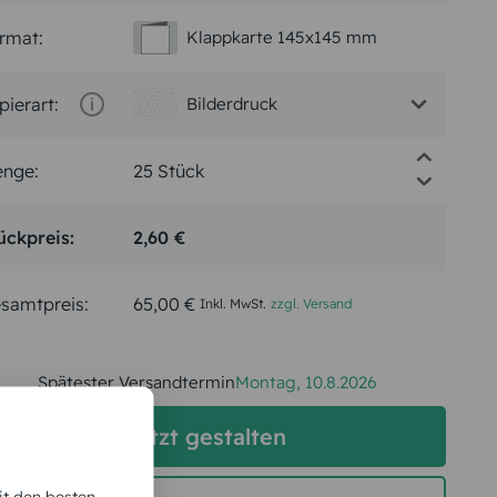
rmat:
Klappkarte 145x145 mm
pierart:
Bilderdruck
nge:
ückpreis:
2,60 €
samtpreis:
65,00 €
Inkl. MwSt.
zzgl. Versand
Spätester Versandtermin
Montag,
10.8.2026
jetzt gestalten
it den besten