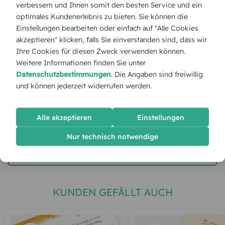
verbessern und Ihnen somit den besten Service und ein
optimales Kundenerlebnis zu bieten. Sie können die
Stückpreis:
1,55 €
Einstellungen bearbeiten oder einfach auf "Alle Cookies
akzeptieren" klicken, falls Sie einverstanden sind, dass wir
Ihre Cookies für diesen Zweck verwenden können.
Gesamtpreis:
38,75 €
Inkl. MwSt.
zzgl. Versand
Weitere Informationen finden Sie unter
Datenschutzbestimmungen
. Die Angaben sind freiwillig
und können jederzeit widerrufen werden.
Spätester Versandtermin
Montag,
10.8.2026
Alle akzeptieren
Einstellungen
jetzt gestalten
Nur technisch notwendige
gratis Muster gestalten
KUNDEN GEFÄLLT AUCH