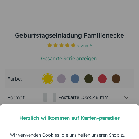
Geburtstagseinladung Familienecke
5
von
5
Gesamte Serie anzeigen
Farbe:
Format:
Postkarte 105x148 mm
Papierart:
Bilderdruck
Herzlich willkommen auf Karten-paradies
Menge:
Wir verwenden Cookies, die uns helfen unseren Shop zu