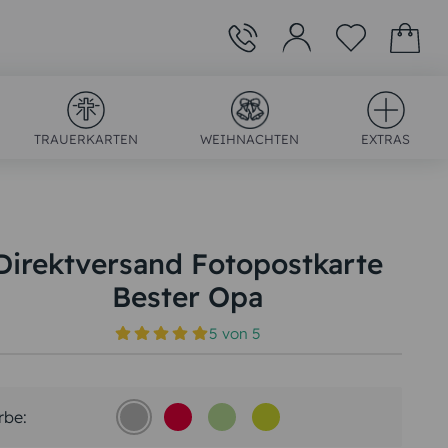
TRAUERKARTEN
WEIHNACHTEN
EXTRAS
Direktversand Fotopostkarte
Bester Opa
)
5
von
5
rbe: