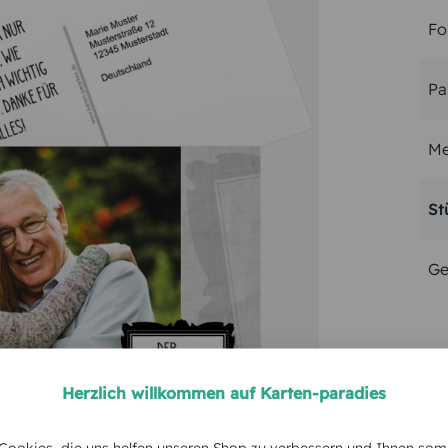
Fo
Pa
Me
St
Ge
Herzlich willkommen auf Karten-paradies
ookies, die uns helfen unseren Shop zu verbessern und Ihnen som