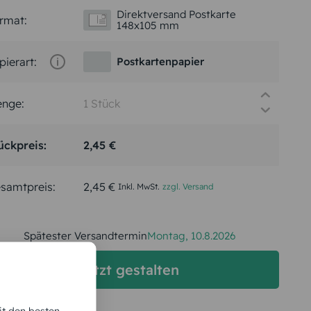
Direktversand Postkarte
rmat:
148x105 mm
pierart:
Postkartenpapier
nge:
ückpreis:
2,45 €
samtpreis:
2,45 €
Inkl. MwSt.
zzgl. Versand
Spätester Versandtermin
Montag,
10.8.2026
jetzt gestalten
it den besten