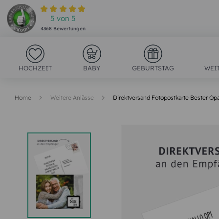
5
von
5
4368
Bewertungen
HOCHZEIT
BABY
GEBURTSTAG
WEI
Home
Weitere Anlässe
Direktversand Fotopostkarte Bester Op