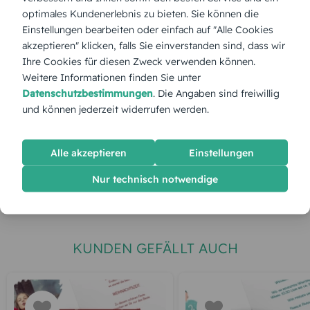
optimales Kundenerlebnis zu bieten. Sie können die
Stückpreis:
2,90 €
Einstellungen bearbeiten oder einfach auf "Alle Cookies
akzeptieren" klicken, falls Sie einverstanden sind, dass wir
Gesamtpreis:
72,50 €
Inkl. MwSt.
zzgl. Versand
Ihre Cookies für diesen Zweck verwenden können.
Weitere Informationen finden Sie unter
Datenschutzbestimmungen
. Die Angaben sind freiwillig
und können jederzeit widerrufen werden.
Spätester Versandtermin
Dienstag,
11.8.2026
jetzt gestalten
Alle akzeptieren
Einstellungen
Nur technisch notwendige
gratis Muster gestalten
KUNDEN GEFÄLLT AUCH