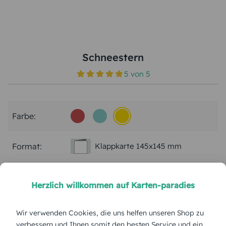
Schneestern
5
von
5
Farbe:
Format:
Klappkarte 145x145 mm
Papierart:
Kunstdruck Metallisch
Herzlich willkommen auf Karten-paradies
Menge:
Wir verwenden Cookies, die uns helfen unseren Shop zu
verbessern und Ihnen somit den besten Service und ein