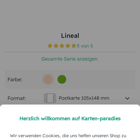
Lineal
5
von
5
Gesamte Serie anzeigen
Farbe:
Format:
Postkarte 105x148 mm
Papierart:
Bilderdruck
Herzlich willkommen auf Karten-paradies
Menge:
Wir verwenden Cookies, die uns helfen unseren Shop zu