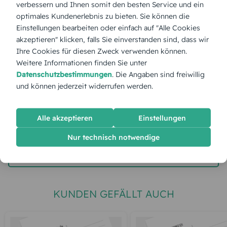
verbessern und Ihnen somit den besten Service und ein
optimales Kundenerlebnis zu bieten. Sie können die
Stückpreis:
1,55 €
Einstellungen bearbeiten oder einfach auf "Alle Cookies
akzeptieren" klicken, falls Sie einverstanden sind, dass wir
Ihre Cookies für diesen Zweck verwenden können.
Gesamtpreis:
38,75 €
Inkl. MwSt.
zzgl. Versand
Weitere Informationen finden Sie unter
Datenschutzbestimmungen
. Die Angaben sind freiwillig
und können jederzeit widerrufen werden.
Spätester Versandtermin
Dienstag,
11.8.2026
Alle akzeptieren
Einstellungen
jetzt gestalten
Nur technisch notwendige
gratis Muster gestalten
KUNDEN GEFÄLLT AUCH