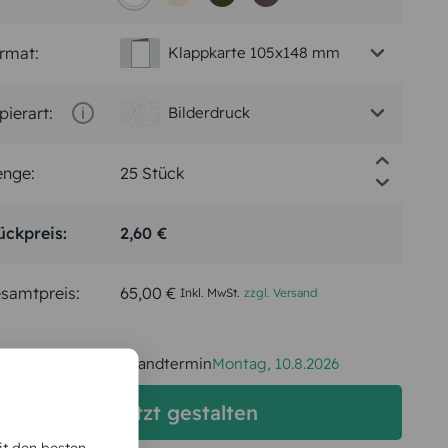
rmat:
Klappkarte 105x148 mm
pierart:
Bilderdruck
nge:
ückpreis:
2,60 €
samtpreis:
65,00 €
Inkl. MwSt.
zzgl. Versand
Spätester Versandtermin
Montag,
10.8.2026
jetzt gestalten
it den besten