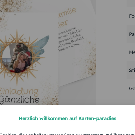
Fo
Pa
Me
St
Ge
Herzlich willkommen auf Karten-paradies
ookies, die uns helfen unseren Shop zu verbessern und Ihnen som