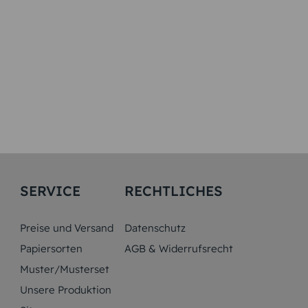
SERVICE
RECHTLICHES
Preise und Versand
Datenschutz
Papiersorten
AGB & Widerrufsrecht
Muster/Musterset
Unsere Produktion