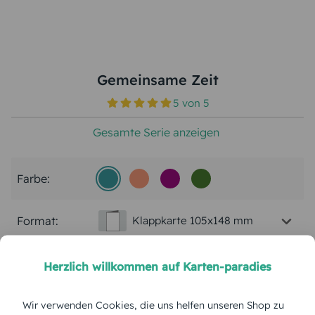
Gemeinsame Zeit
5
von
5
Gesamte Serie anzeigen
Farbe:
Format:
Klappkarte 105x148 mm
Papierart:
Bilderdruck
Herzlich willkommen auf Karten-paradies
Menge:
Wir verwenden Cookies, die uns helfen unseren Shop zu