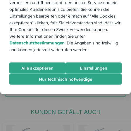
verbessern und Ihnen somit den besten Service und ein
optimales Kundenerlebnis zu bieten. Sie können die
Stückpreis:
2,60 €
Einstellungen bearbeiten oder einfach auf "Alle Cookies
akzeptieren" klicken, falls Sie einverstanden sind, dass wir
Ihre Cookies für diesen Zweck verwenden können.
Gesamtpreis:
65,00 €
Inkl. MwSt.
zzgl. Versand
Weitere Informationen finden Sie unter
Datenschutzbestimmungen
. Die Angaben sind freiwillig
und können jederzeit widerrufen werden.
Spätester Versandtermin
Dienstag,
11.8.2026
Alle akzeptieren
Einstellungen
jetzt gestalten
Nur technisch notwendige
gratis Muster gestalten
KUNDEN GEFÄLLT AUCH