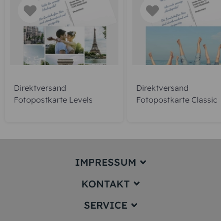
Direktversand
Direktversand
Fotopostkarte Levels
Fotopostkarte Classic
IMPRESSUM
KONTAKT
Impressum
SERVICE
service@karten-paradies.de
(Antwort Werktags in der Regel