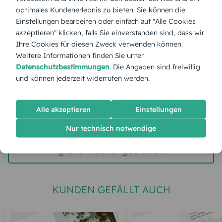
optimales Kundenerlebnis zu bieten. Sie können die
Einstellungen bearbeiten oder einfach auf "Alle Cookies
Stückpreis:
2,60 €
akzeptieren" klicken, falls Sie einverstanden sind, dass wir
Ihre Cookies für diesen Zweck verwenden können.
Gesamtpreis:
65,00 €
Inkl. MwSt.
zzgl. Versand
Weitere Informationen finden Sie unter
Datenschutzbestimmungen
. Die Angaben sind freiwillig
und können jederzeit widerrufen werden.
Spätester Versandtermin
Dienstag,
11.8.2026
Alle akzeptieren
Einstellungen
jetzt gestalten
Nur technisch notwendige
gratis Muster gestalten
KUNDEN GEFÄLLT AUCH