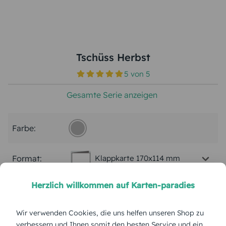
Tschüss Herbst
5
von
5
Gesamte Serie anzeigen
Farbe:
Format:
Klappkarte 170x114 mm
Herzlich willkommen auf Karten-paradies
Papierart:
Bilderdruck
Wir verwenden Cookies, die uns helfen unseren Shop zu
Menge:
verbessern und Ihnen somit den besten Service und ein