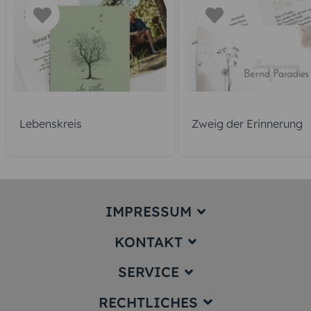
Lebenskreis
Zweig der Erinnerung
IMPRESSUM
KONTAKT
Impressum
SERVICE
service@karten-paradies.de
(Antwort Werktags in der Regel
RECHTLICHES
innerhalb von 24 Stunden)
Preise und Versand