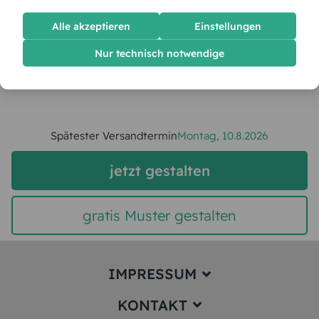
Alle akzeptieren
Einstellungen
Stückpreis:
2,60 €
Nur technisch notwendige
Gesamtpreis:
65,00 €
Inkl. MwSt.
zzgl. Versand
Spätester Versandtermin
Montag,
10.8.2026
jetzt gestalten
gratis Muster gestalten
IMPRESSUM
KONTAKT
Impressum