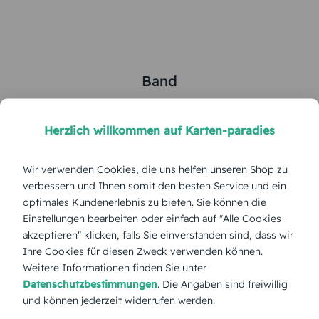
Band
5
von
5
Herzlich willkommen auf Karten-paradies
Gesamte Serie anzeigen
Wir verwenden Cookies, die uns helfen unseren Shop zu
Farbe:
verbessern und Ihnen somit den besten Service und ein
optimales Kundenerlebnis zu bieten. Sie können die
Einstellungen bearbeiten oder einfach auf "Alle Cookies
Format:
Klappkarte 145x145 mm
akzeptieren" klicken, falls Sie einverstanden sind, dass wir
Ihre Cookies für diesen Zweck verwenden können.
Papierart:
Bilderdruck
Weitere Informationen finden Sie unter
Datenschutzbestimmungen
. Die Angaben sind freiwillig
und können jederzeit widerrufen werden.
Menge: