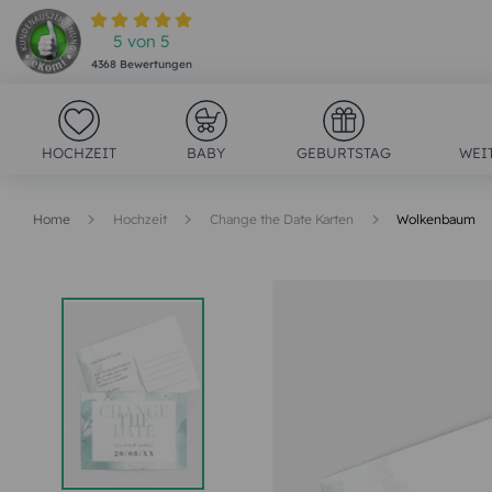
5
von
5
4368
Bewertungen
HOCHZEIT
BABY
GEBURTSTAG
WEI
Home
Hochzeit
Change the Date Karten
Wolkenbaum