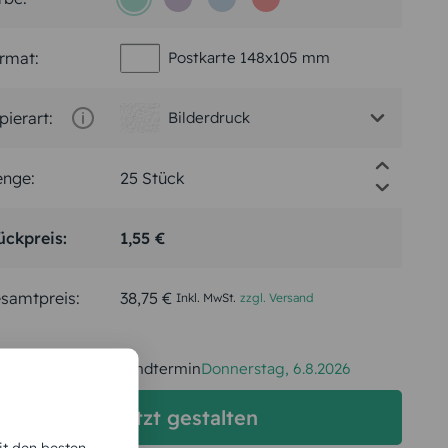
rmat:
Postkarte 148x105 mm
pierart:
Bilderdruck
nge:
ückpreis:
1,55 €
samtpreis:
38,75 €
Inkl. MwSt.
zzgl. Versand
Spätester Versandtermin
Donnerstag,
6.8.2026
jetzt gestalten
it den besten