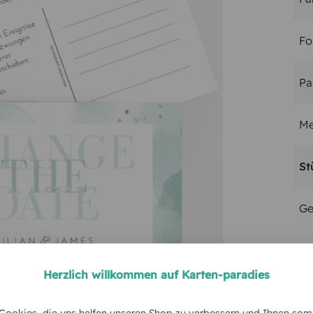
Fo
Pa
Me
St
Ge
Herzlich willkommen auf Karten-paradies
ookies, die uns helfen unseren Shop zu verbessern und Ihnen som