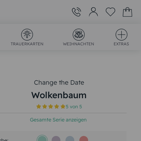
TRAUERKARTEN
WEIHNACHTEN
EXTRAS
Change the Date
Wolkenbaum
)
5
von
5
Gesamte Serie anzeigen
rbe: