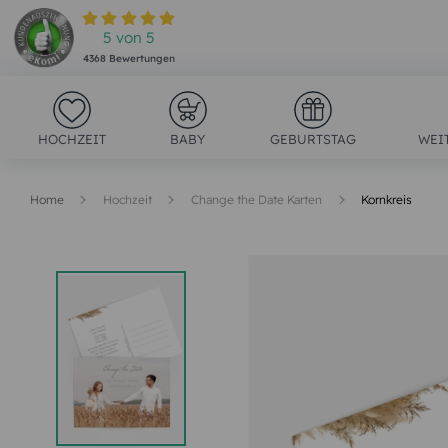
5
von
5
4368
Bewertungen
HOCHZEIT
BABY
GEBURTSTAG
WEI
Home
Hochzeit
Change the Date Karten
Kornkreis