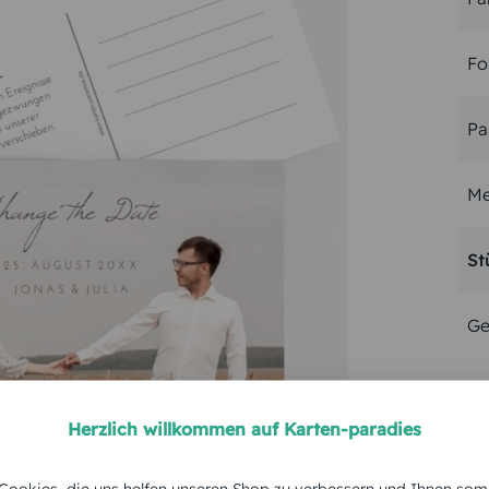
Fo
Pa
Me
St
Ge
Herzlich willkommen auf Karten-paradies
ookies, die uns helfen unseren Shop zu verbessern und Ihnen som