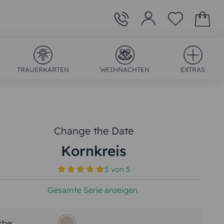
TRAUERKARTEN
WEIHNACHTEN
EXTRAS
Change the Date
Kornkreis
)
5
von
5
Gesamte Serie anzeigen
rbe: