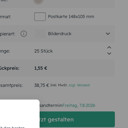
rmat:
Postkarte 148x105 mm
pierart:
Bilderdruck
nge:
ückpreis:
1,55 €
samtpreis:
38,75 €
Inkl. MwSt.
zzgl. Versand
Spätester Versandtermin
Freitag,
7.8.2026
jetzt gestalten
it den besten