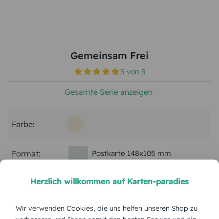
Gemeinsam Frei
5
von
5
Gesamte Serie anzeigen
Farbe:
Format:
Postkarte 148x105 mm
Herzlich willkommen auf Karten-paradies
Papierart:
Bilderdruck
Wir verwenden Cookies, die uns helfen unseren Shop zu
Menge: