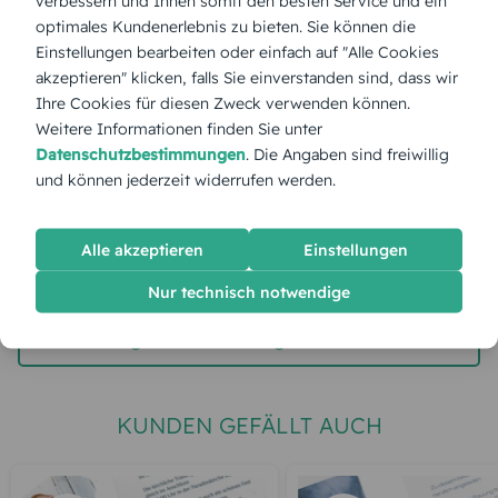
verbessern und Ihnen somit den besten Service und ein
optimales Kundenerlebnis zu bieten. Sie können die
Stückpreis:
1,55 €
Einstellungen bearbeiten oder einfach auf "Alle Cookies
akzeptieren" klicken, falls Sie einverstanden sind, dass wir
Ihre Cookies für diesen Zweck verwenden können.
Gesamtpreis:
38,75 €
Inkl. MwSt.
zzgl. Versand
Weitere Informationen finden Sie unter
Datenschutzbestimmungen
. Die Angaben sind freiwillig
und können jederzeit widerrufen werden.
Spätester Versandtermin
Dienstag,
11.8.2026
Alle akzeptieren
Einstellungen
jetzt gestalten
Nur technisch notwendige
gratis Muster gestalten
KUNDEN GEFÄLLT AUCH