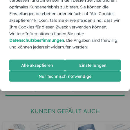
verbessern und Ihnen somit den besten Service und ein
optimales Kundenerlebnis zu bieten. Sie können die
Stückpreis:
1,55 €
Einstellungen bearbeiten oder einfach auf "Alle Cookies
akzeptieren" klicken, falls Sie einverstanden sind, dass wir
Ihre Cookies für diesen Zweck verwenden können.
Gesamtpreis:
38,75 €
Inkl. MwSt.
zzgl. Versand
Weitere Informationen finden Sie unter
Datenschutzbestimmungen
. Die Angaben sind freiwillig
und können jederzeit widerrufen werden.
Spätester Versandtermin
Dienstag,
11.8.2026
Alle akzeptieren
Einstellungen
jetzt gestalten
Nur technisch notwendige
gratis Muster gestalten
KUNDEN GEFÄLLT AUCH