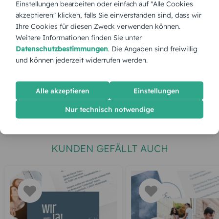
Einstellungen bearbeiten oder einfach auf "Alle Cookies
Stückpreis:
1,55 €
akzeptieren" klicken, falls Sie einverstanden sind, dass wir
Ihre Cookies für diesen Zweck verwenden können.
Weitere Informationen finden Sie unter
Gesamtpreis:
38,75 €
Inkl. MwSt.
zzgl. Versand
Datenschutzbestimmungen
. Die Angaben sind freiwillig
und können jederzeit widerrufen werden.
Spätester Versandtermin
Montag,
10.8.2026
Alle akzeptieren
Einstellungen
jetzt gestalten
Nur technisch notwendige
KUNDEN GEFÄLLT AUCH