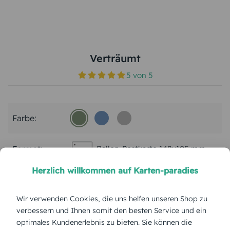
Verträumt
5
von
5
Farbe:
Format:
Ballon-Postkarte 148x105 mm
Herzlich willkommen auf Karten-paradies
Papierart:
Soporset Offset
Wir verwenden Cookies, die uns helfen unseren Shop zu
Menge:
verbessern und Ihnen somit den besten Service und ein
optimales Kundenerlebnis zu bieten. Sie können die