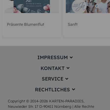
Präsente Blumenflut
Sanft
IMPRESSUM
KONTAKT
Impressum
SERVICE
service@karten-paradies.de
(Antwort Werktags in der Regel
RECHTLICHES
innerhalb von 24 Stunden)
Preise und Versand
Hotline:
+49 911 477 180 55 (Ortstarif)
Papiersorten
Copyright © 2014-2026 KARTEN-PARADIES,
Datenschutz
(Montag bis Freitag von 09:00 –
12:00 Uhr und 13:00 – 17:00 Uhr)
Neuwieder Str. 17 D-90411 Nürnberg | Alle Rechte
Muster/Musterset