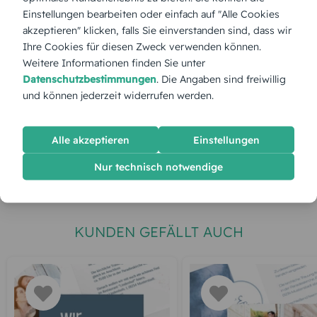
Einstellungen bearbeiten oder einfach auf "Alle Cookies
akzeptieren" klicken, falls Sie einverstanden sind, dass wir
Stückpreis:
1,55 €
Ihre Cookies für diesen Zweck verwenden können.
Weitere Informationen finden Sie unter
Gesamtpreis:
38,75 €
Inkl. MwSt.
zzgl. Versand
Datenschutzbestimmungen
. Die Angaben sind freiwillig
und können jederzeit widerrufen werden.
Spätester Versandtermin
Dienstag,
11.8.2026
Alle akzeptieren
Einstellungen
Nur technisch notwendige
jetzt gestalten
KUNDEN GEFÄLLT AUCH