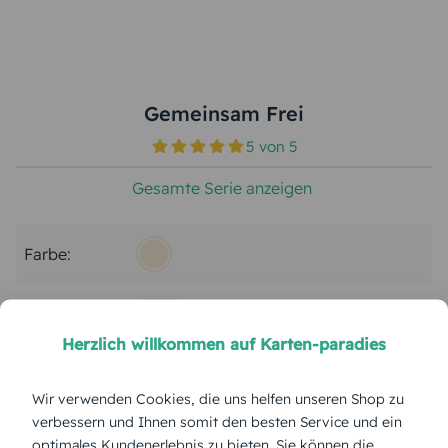
Gemeinsam Frei
5
von
5
Gesamte Serie anzeigen
Farbe:
Format:
Ballon-Postkarte 148x105 mm
Herzlich willkommen auf Karten-paradies
Papierart:
Soporset Offset
Wir verwenden Cookies, die uns helfen unseren Shop zu
verbessern und Ihnen somit den besten Service und ein
Menge:
optimales Kundenerlebnis zu bieten. Sie können die