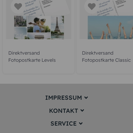
Direktversand
Direktversand
Fotopostkarte Levels
Fotopostkarte Classic
IMPRESSUM
KONTAKT
Impressum
SERVICE
service@karten-paradies.de
(Antwort Werktags in der Regel