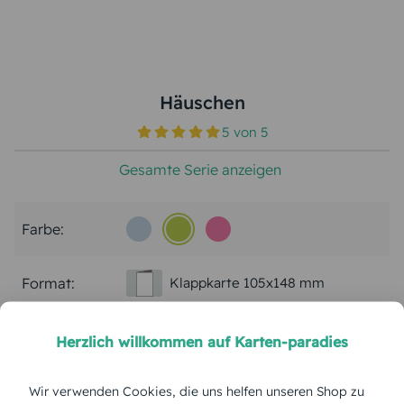
Häuschen
5
von
5
Gesamte Serie anzeigen
Farbe:
Format:
Klappkarte 105x148 mm
Papierart:
Bilderdruck
Herzlich willkommen auf Karten-paradies
Menge:
Wir verwenden Cookies, die uns helfen unseren Shop zu