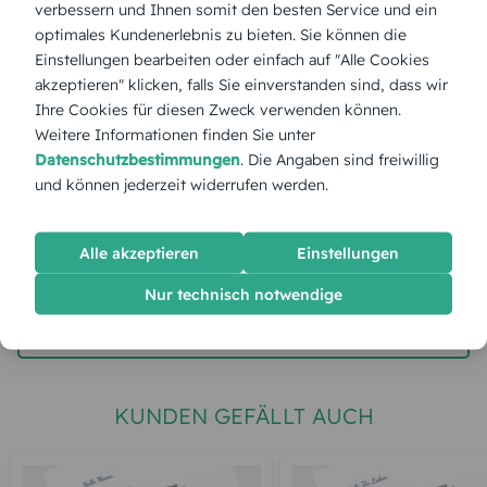
verbessern und Ihnen somit den besten Service und ein
optimales Kundenerlebnis zu bieten. Sie können die
Stückpreis:
2,60 €
Einstellungen bearbeiten oder einfach auf "Alle Cookies
akzeptieren" klicken, falls Sie einverstanden sind, dass wir
Ihre Cookies für diesen Zweck verwenden können.
Gesamtpreis:
65,00 €
Inkl. MwSt.
zzgl. Versand
Weitere Informationen finden Sie unter
Datenschutzbestimmungen
. Die Angaben sind freiwillig
und können jederzeit widerrufen werden.
Spätester Versandtermin
Dienstag,
11.8.2026
Alle akzeptieren
Einstellungen
jetzt gestalten
Nur technisch notwendige
gratis Muster gestalten
KUNDEN GEFÄLLT AUCH