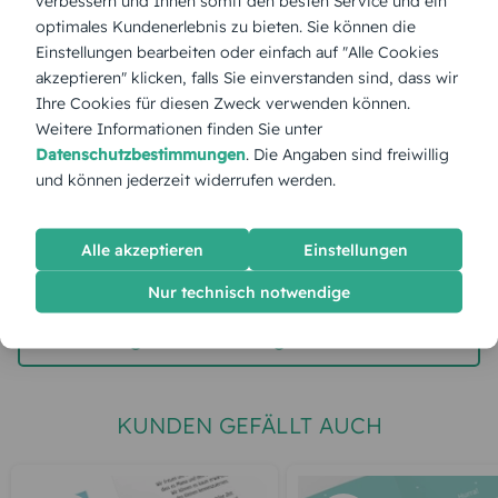
verbessern und Ihnen somit den besten Service und ein
optimales Kundenerlebnis zu bieten. Sie können die
Stückpreis:
2,60 €
Einstellungen bearbeiten oder einfach auf "Alle Cookies
akzeptieren" klicken, falls Sie einverstanden sind, dass wir
Ihre Cookies für diesen Zweck verwenden können.
Gesamtpreis:
65,00 €
Inkl. MwSt.
zzgl. Versand
Weitere Informationen finden Sie unter
Datenschutzbestimmungen
. Die Angaben sind freiwillig
und können jederzeit widerrufen werden.
Spätester Versandtermin
Dienstag,
11.8.2026
Alle akzeptieren
Einstellungen
jetzt gestalten
Nur technisch notwendige
gratis Muster gestalten
KUNDEN GEFÄLLT AUCH