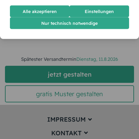
Alle akzeptieren
Einstellungen
Stückpreis:
2,60 €
Nur technisch notwendige
Gesamtpreis:
65,00 €
Inkl. MwSt.
zzgl. Versand
Spätester Versandtermin
Dienstag,
11.8.2026
jetzt gestalten
gratis Muster gestalten
IMPRESSUM
KONTAKT
Impressum