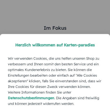
Im Fokus
5
von
5
Herzlich willkommen auf Karten-paradies
Gesamte Serie anzeigen
Wir verwenden Cookies, die uns helfen unseren Shop zu
Farbe:
verbessern und Ihnen somit den besten Service und ein
optimales Kundenerlebnis zu bieten. Sie können die
Einstellungen bearbeiten oder einfach auf "Alle Cookies
Format:
Klappkarte 148x105 mm
akzeptieren" klicken, falls Sie einverstanden sind, dass wir
Ihre Cookies für diesen Zweck verwenden können.
Papierart:
Bilderdruck
Weitere Informationen finden Sie unter
Datenschutzbestimmungen
. Die Angaben sind freiwillig
und können jederzeit widerrufen werden.
Menge: