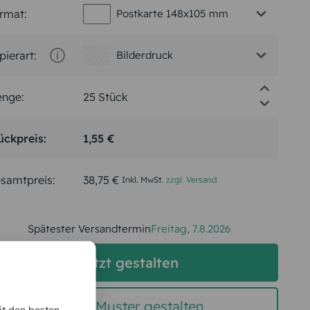
rmat:
Postkarte 148x105 mm
pierart:
Bilderdruck
nge:
ückpreis:
1,55 €
samtpreis:
38,75 €
Inkl. MwSt.
zzgl. Versand
Spätester Versandtermin
Freitag,
7.8.2026
jetzt gestalten
gratis Muster gestalten
it den besten