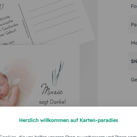
Fo
Pa
Me
St
Ge
Herzlich willkommen auf Karten-paradies
ookies, die uns helfen unseren Shop zu verbessern und Ihnen som