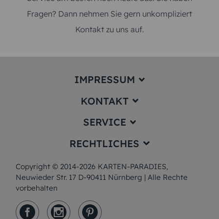
Fragen? Dann nehmen Sie gern unkompliziert
Kontakt zu uns auf.
IMPRESSUM
KONTAKT
Impressum
SERVICE
service@karten-paradies.de
(Antwort Werktags in der Regel
RECHTLICHES
innerhalb von 24 Stunden)
Preise und Versand
Hotline:
+49 911 477 180 55 (Ortstarif)
Papiersorten
Copyright © 2014-2026 KARTEN-PARADIES,
Datenschutz
(Montag bis Freitag von 09:00 –
12:00 Uhr und 13:00 – 17:00 Uhr)
Neuwieder Str. 17 D-90411 Nürnberg | Alle Rechte
Muster/Musterset
AGB & Widerrufsrecht
vorbehalten
Unsere Produktion